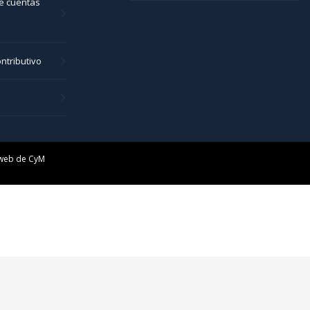
e cuentas
ntributivo
 web de
CyM