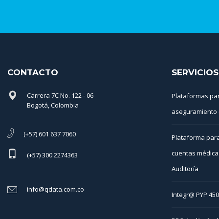
CONTACTO
SERVICIOS
Carrera 7C No. 122 - 06
Plataformas pa
Bogotá, Colombia
aseguramiento 
(+57) 601 637 7060
Plataforma para
cuentas médica
(+57) 300 2274363
Auditoría
info@qdata.com.co
Integr@ PYP 45