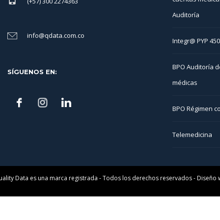
(+57) 300 2274363
Auditoría
info@qdata.com.co
Integr@ PYP 45
BPO Auditoría d
SÍGUENOS EN:
médicas
BPO Régimen co
Telemedicina
uality Data es una marca registrada - Todos los derechos reservados - Diseño