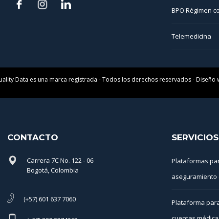
BPO Régimen co
Telemedicina
uality Data es una marca registrada - Todos los derechos reservados - Diseño
CONTACTO
SERVICIOS
Carrera 7C No. 122 - 06
Plataformas pa
Bogotá, Colombia
aseguramiento 
(+57) 601 637 7060
Plataforma para
cuentas médica