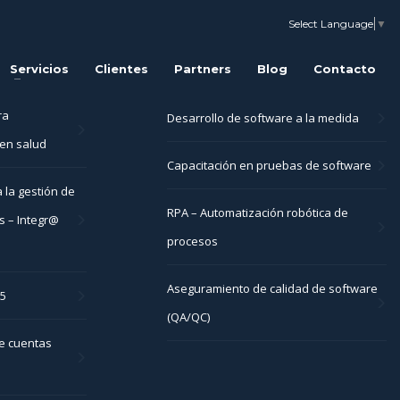
Select Language
▼
Servicios
Clientes
Partners
Blog
Contacto
ra
Desarrollo de software a la medida
en salud
Capacitación en pruebas de software
 la gestión de
RPA – Automatización robótica de
s – Integr@
procesos
Aseguramiento de calidad de software
05
(QA/QC)
e cuentas