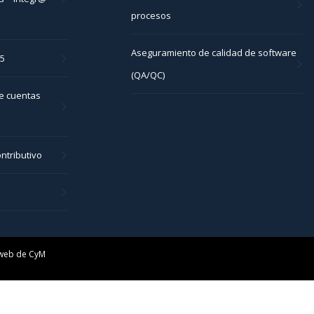
procesos
Aseguramiento de calidad de software
05
(QA/QC)
e cuentas
ntributivo
 web de
CyM