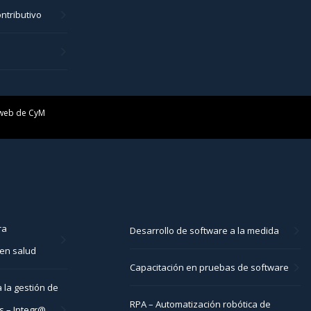
ntributivo
 web de
CyM
ra
Desarrollo de software a la medida
en salud
Capacitación en pruebas de software
 la gestión de
RPA – Automatización robótica de
s – Integr@