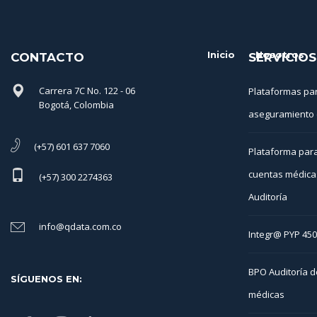
Inicio
Nosotros
CONTACTO
SERVICIOS
Carrera 7C No. 122 - 06
Plataformas pa
Bogotá, Colombia
aseguramiento 
(+57) 601 637 7060
Plataforma para
cuentas médica
(+57) 300 2274363
Auditoría
info@qdata.com.co
Integr@ PYP 45
BPO Auditoría d
SÍGUENOS EN:
médicas